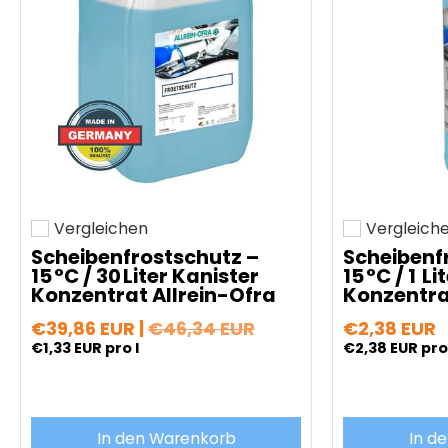
Vergleichen
Vergleich
Hinzufügen zum vergleichen
Hinzufügen z
Scheibenfrostschutz –
Scheibenf
15 °C / 30 Liter Kanister
15 °C / 1 L
Konzentrat Allrein-Ofra
Konzentra
€39,86 EUR |
€46,34 EUR
€2,38 EUR
€1,33 EUR
pro l
€2,38 EUR
pro 
In den Warenkorb
In d