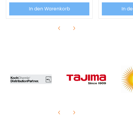
In den Warenkorb
In d