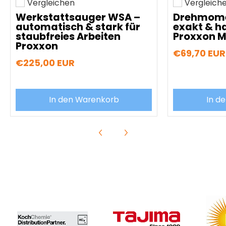
Vergleichen
Vergleich
Hinzufügen zum vergleichen
Hinzufügen z
Werkstattsauger WSA –
Drehmome
automatisch & stark für
exakt & ha
staubfreies Arbeiten
Proxxon M
Proxxon
€69,70 EUR
€225,00 EUR
In den Warenkorb
In d