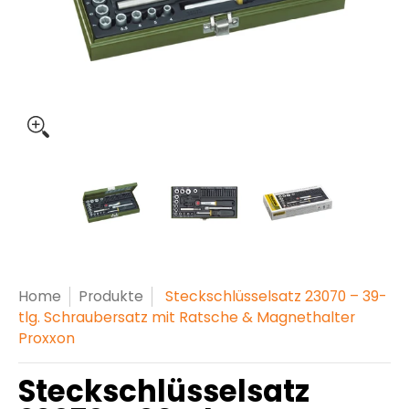
Steckschlüsselsatz 23070 – 39-tlg. Schraubersatz mit
Steckschlüsselsatz 23070 – 39-tlg.
Steckschlüsselsatz 230
Steckschl
Home
Produkte
Steckschlüsselsatz 23070 – 39-
tlg. Schraubersatz mit Ratsche & Magnethalter
Proxxon
Steckschlüsselsatz