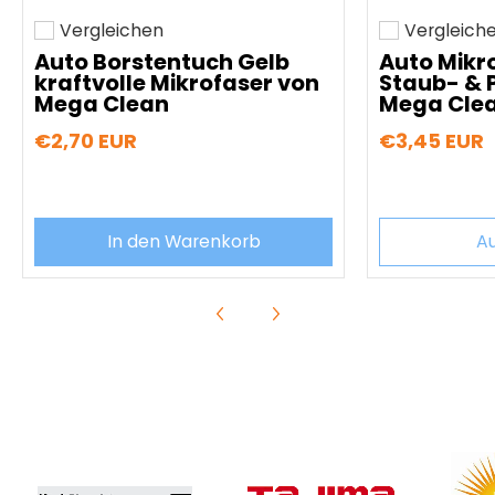
Vergleichen
Vergleich
Hinzufügen zum vergleichen
Hinzufügen z
Auto Borstentuch Gelb
Auto Mikr
kraftvolle Mikrofaser von
Staub- & 
Mega Clean
Mega Cle
€2,70 EUR
€3,45 EUR
In den Warenkorb
A