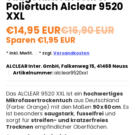
Poliertuch Alclear 9520
XXL
€14,95 EUR
€16,90 EUR
Sparen
€1,95 EUR
* inkl. MwSt.
* zzgl.
Versandkosten
ALCLEAR Inter. GmbH, Falkenweg 15, 41468 Neuss
Artikelnummer:
alclear9520xxl
Das ALCLEAR 9520 XXL ist ein
hochwertiges
Mikrofasertrockentuch
aus Deutschland
(Farbe: Orange) mit den Maßen
90 x 60 cm
. Es
ist besonders
saugstark
,
fusselfrei
und
sorgt für
streifen- und kratzerfreies
Trocknen
empfindlicher Oberflächen.