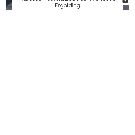
Ergolding
Öffnungszeiten: Mo - Fr. 08.00 - 17.00
Uhr
Fr. 08.00 - 12.00 Uhr
Rechtliches
fivestartoolshop.com
© 2026
Powered by Shopify