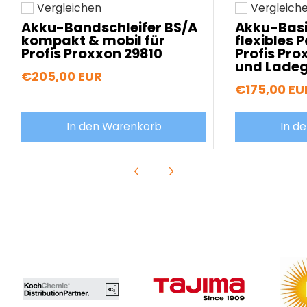
Vergleichen
Vergleich
Hinzufügen zum vergleichen
Hinzufügen z
Akku-Bandschleifer BS/A
Akku-Basi
kompakt & mobil für
flexibles 
Profis Proxxon 29810
Profis Pro
und Ladeg
€205,00 EUR
€175,00 EU
In den Warenkorb
In d