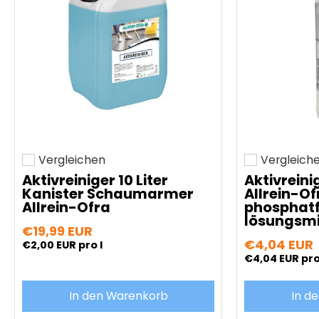
Vergleichen
Vergleich
Hinzufügen zum vergleichen
Hinzufügen z
Aktivreiniger 10 Liter
Aktivreinig
Kanister Schaumarmer
Allrein-O
Allrein-Ofra
phosphatf
lösungsmit
€19,99 EUR
€4,04 EUR
€2,00 EUR
pro l
€4,04 EUR
pro
In den Warenkorb
In d