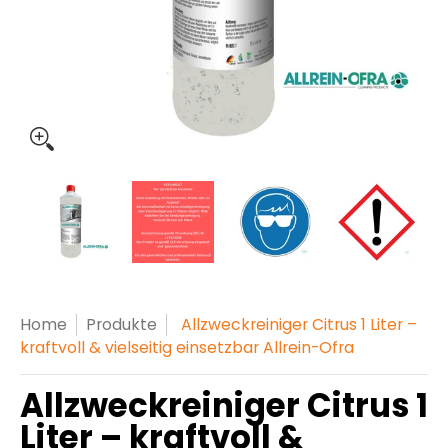
Allzweckreiniger Citrus 1 Liter – kraftvoll & vielseitig 
Allzweckreiniger Citrus 1 Liter – kraftvoll 
Allzweckreiniger Citrus 1 Liter
Allzweckreiniger 
All
Home
Produkte
Allzweckreiniger Citrus 1 Liter –
kraftvoll & vielseitig einsetzbar Allrein-Ofra
Allzweckreiniger Citrus 1
Liter – kraftvoll &